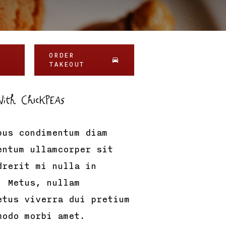
ORDER
TAKEOUT
th Chickpeas
pus condimentum diam
entum ullamcorper sit
drerit mi nulla in
. Metus, nullam
etus viverra dui pretium
modo morbi amet.