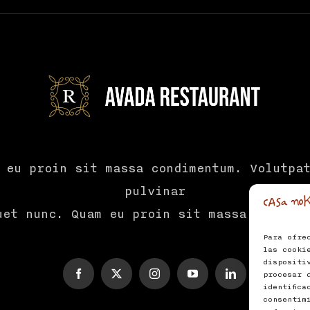
 eu proin sit massa condimentum. Volutpa
pulvinar
uet nunc. Quam eu proin sit massa condime
Para ofre
las cooki
dispositi
procesar 
identific
consentim