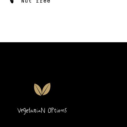
Nut free
Vegetarian Options