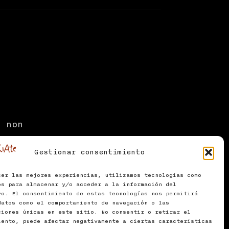
t non
Gestionar consentimiento
ntum.
cer las mejores experiencias, utilizamos tecnologías como
es para almacenar y/o acceder a la información del
vo. El consentimiento de estas tecnologías nos permitirá
datos como el comportamiento de navegación o las
aciones únicas en este sitio. No consentir o retirar el
iento, puede afectar negativamente a ciertas características