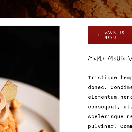
BACK TO
MENU
Maple Mouse Wi
Tristique tem
donec. Condim
elementum hen
consequat, ut
scelerisque n
pulvinar. Com