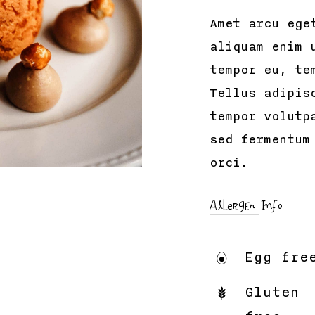
Amet arcu ege
aliquam enim 
tempor eu, te
Tellus adipis
tempor volutp
sed fermentum
orci.
Allergen Info
Egg fre
Gluten