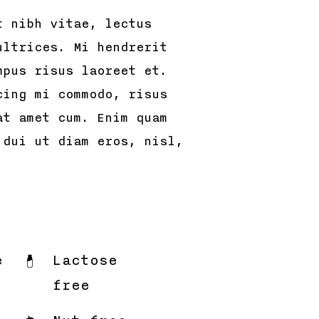
t nibh vitae, lectus
ultrices. Mi hendrerit
mpus risus laoreet et.
cing mi commodo, risus
at amet cum. Enim quam
 dui ut diam eros, nisl,
e
Lactose
free