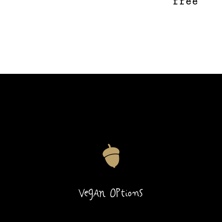
free
Vegan Options