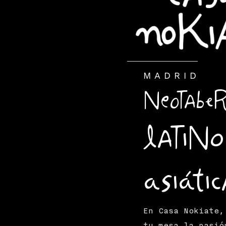
MADRID
Neotabe
latino
asiátic
En Casa Nokiate,
tu mesa la pasió