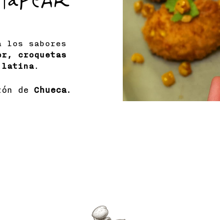
 tapear
a los sabores
er, croquetas
 latina
.
zón de
Chueca
.