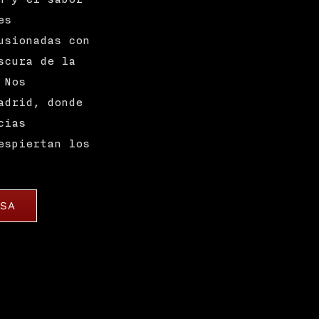
es
usionadas con
scura de la
 Nos
adrid, donde
cias
espiertan los
ESA