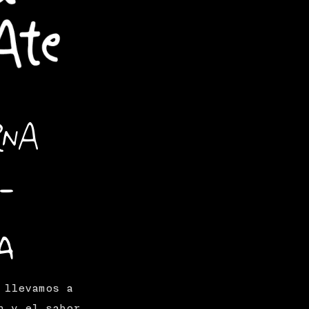
rna
-
a
 llevamos a
n y el sabor